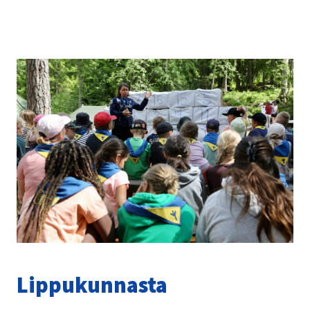
Lip­pu­kun­nas­ta