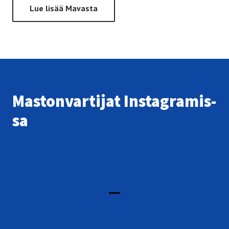
Lue lisää Mavasta
Mas­ton­var­ti­jat Ins­ta­gra­mis­
sa