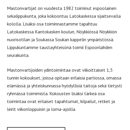
Mastonvartijat on vuodesta 1982 toiminut espoolainen
sekalippukunta, joka kokoontuu Latokaskessa sijaitsevalla
kololla. Lisäksi osa toiminnastamme tapahtuu
Latokaskessa Kantokasken koulun, Nöykkiössä Nöykkiön
nuorisotilan ja Soukassa Soukan kappelin ympäristössä.
Lippukuntamme taustayhteisönä toimii Espoonlahden
seurakunta.
Mastonvartijoiden ydintoimintaa ovat viikoittaiset 1,5
tunnin kokoukset, joissa opitaan erilaisia partiossa, omassa
elämässä ja yhteiskunnassa hyödyllisiä taitoja sekä tietysti
ryhmässä toimimista. Kokousten lisäksi tärkeä osa
toimintaa ovat erilaiset tapahtumat, kilpailut, retket ja
leirit viikonloppuisin ja loma-ajoilla.