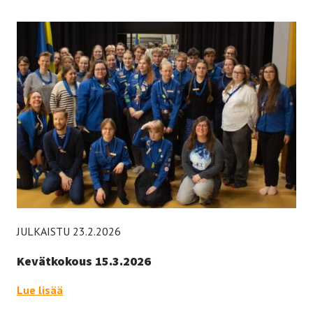
JULKAISTU 23.2.2026
Kevätkokous 15.3.2026
Kevätkokous 15.3.2026 –
Lue lisää