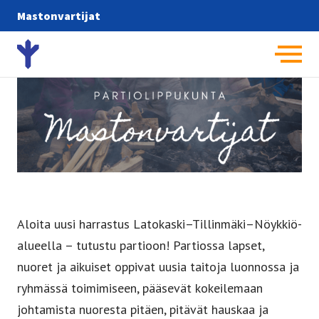
Mastonvartijat
Etusivulle -
Aloita uusi harrastus Latokaski–Tillinmäki–Nöykkiö-
alueella – tutustu partioon! Partiossa lapset,
nuoret ja aikuiset oppivat uusia taitoja luonnossa ja
ryhmässä toimimiseen, pääsevät kokeilemaan
johtamista nuoresta pitäen, pitävät hauskaa ja